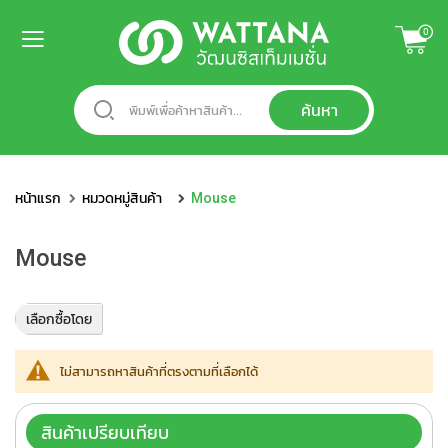
ข้าม
0
ไป
ยัง
หน้า
เนื้อหา
แรก
หมวด
หมู่
หน้าแรก
หมวดหมู่สินค้า
Mouse
สินค้า
A
Mouse
c
c
e
เลือกซื้อโดย
s
s
o
ไม่สามารถหาสินค้าที่ตรงตามที่เลือกได้
r
i
e
สินค้าเปรียบเทียบ
s