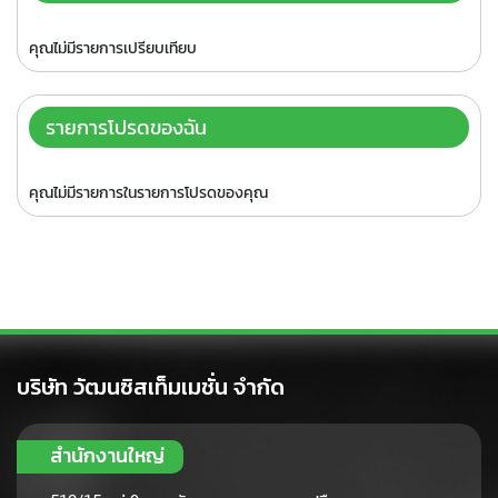
A
คุณไม่มีรายการเปรียบเทียบ
l
l
-
รายการโปรดของฉัน
i
n
-
คุณไม่มีรายการในรายการโปรดของคุณ
o
n
e
P
C
H
a
r
บริษัท วัฒนซิสเท็มเมชั่น จำกัด
d
w
a
สำนักงานใหญ่
r
e