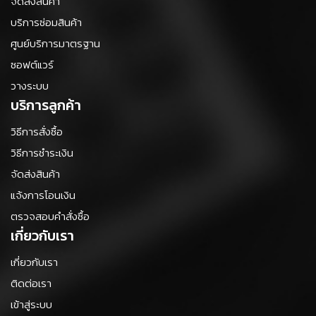
จัดส่งสินค้า
N
บริการซ่อมสินค้า
e
t
ศูนย์บริการมาตรฐาน
w
ซอฟต์แวร์
o
r
วางระบบ
k
บริการลูกค้า
P
วิธีการสั่งซื้อ
r
วิธีการชำระเงิน
i
n
จัดส่งสินค้า
t
แจ้งการโอนเงิน
e
r
ตรวจสอบคำสั่งซื้อ
&
เกี่ยวกับเรา
F
a
เกี่ยวกับเรา
x
&
ติดต่อเรา
S
เข้าสู่ระบบ
c