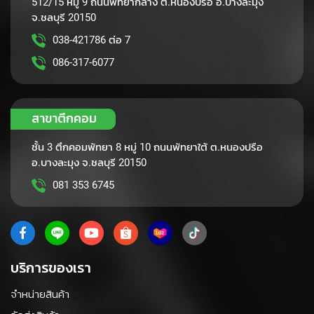
512/15 หมู่ 9 ถนนพัทยากลาง ต.หนองปรือ อ.บางละมุง
จ.ชลบุรี 20150
K
e
038-421786 ต่อ 7
y
b
086-317-6077
o
a
r
สาขาตึกคอม
d
L
ชั้น 3 ตึกคอมพัทยา 8 หมู่ 10 ถนนพัทยาใต้ ต.หนองปรือ
a
อ.บางละมุง จ.ชลบุรี 20150
p
081 353 6745
t
o
p
M
o
บริการของเรา
u
s
จำหน่ายสินค้า
e