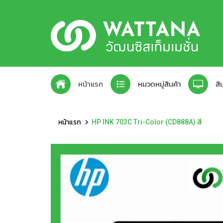
บริการของเ
หน้าแรก
หมวดหมู่สินค้า
สิ
เครื่อง
สินค้า
จัด
คิด
จำหน่าย
Storage
Tablet
UPS
MONITOR
Desktop
ทั้งหมด
ส่ง
เงิน
สินค้า
สินค้
หน้าแรก
HP INK 703C Tri-Color (CD888A) สี
(POS)