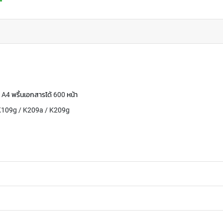
4 พริ้นเอกสารได้ 600 หน้า
 / K109g / K209a / K209g