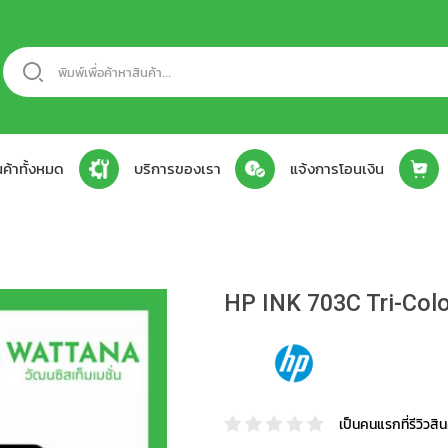
รา
แจ้ง
วิธี
นค้าทั้งหมด
บริการของเรา
แจ้งการโอนเงิน
เกี่ยว
บริการ
ศูนย์
การ
การ
ติดต่อ
วาง
กับ
ซ่อม
บริการ
ซอฟต์แวร์
โอน
สั่ง
เรา
ระบบ
เรา
า
สินค้า
มาตรฐาน
เงิน
ซื้อ
HP INK 703C Tri-Colo
เป็นคนแรกที่รีวิวสินค