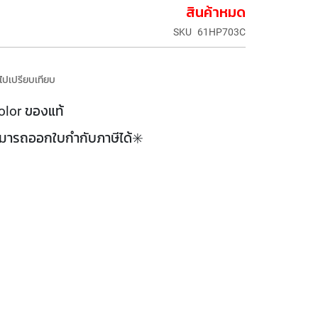
สินค้าหมด
SKU
61HP703C
มไปเปรียบเทียบ
lor ของแท้
ามารถออกใบกำกับภาษีได้✳️