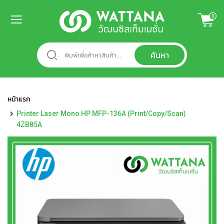
ข้าม
0
ไป
ยัง
หน้า
เนื้อหา
แรก
หมวด
หมู่
หน้าแรก
สินค้า
Printer Laser Mono HP MFP-136A (Print/Copy/Scan)
A
4ZB85A
c
c
e
s
s
o
r
i
e
s