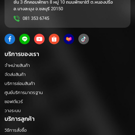
ชั้น 3 ตึกคอมพัทยา 8 หมู่ 10 ถนนพัทยาใต้ ต.หนองปรือ
w
อ.บางละมุง จ.ชลบุรี 20150
a
r
081 353 6745
e
S
t
o
บริการของเรา
r
a
g
จำหน่ายสินค้า
e
จัดส่งสินค้า
T
บริการซ่อมสินค้า
a
ศูนย์บริการมาตรฐาน
b
l
ซอฟต์แวร์
e
วางระบบ
t
บริการลูกค้า
U
วิธีการสั่งซื้อ
P