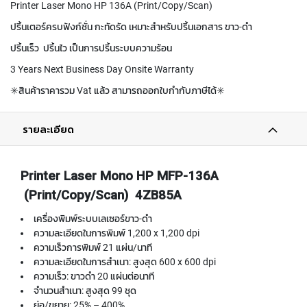
Printer Laser Mono HP 136A (Print/Copy/Scan)
N
ปริ้นเตอร์ครบฟังก์ชั่น กะทัดรัด เหมาะสำหรับปริ้นเอกสาร ขาว-ดำ
e
t
ปริ้นเร็ว ปริ้นไว เป็นการปริ้นระบบความร้อน
w
o
3 Years Next Business Day Onsite Warranty
r
✳️สินค้าราคารวม Vat แล้ว สามารถออกใบกำกับภาษีได้✳️
k
P
รายละเอียด
r
i
n
Printer Laser Mono HP MFP-136A
t
e
(Print/Copy/Scan) 4ZB85A
r
เครื่องพิมพ์ระบบเลเซอร์ขาว-ดำ
&
F
ความละเอียดในการพิมพ์ 1,200 x 1,200 dpi
a
ความเร็วการพิมพ์ 21 แผ่น/นาที
x
ความละเอียดในการสำเนา: สูงสุด 600 x 600 dpi
&
ความเร็ว: ขาวดำ 20 แผ่นต่อนาที
S
จำนวนสำเนา: สูงสุด 99 ชุด
c
ย่อ/ขยาย: 25% – 400%