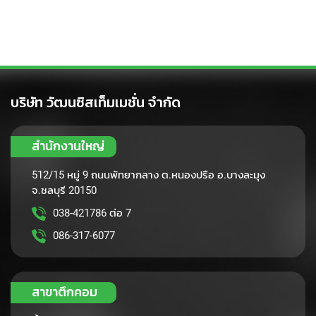
o
j
e
c
t
o
r
บริษัท วัฒนซิสเท็มเมชั่น จำกัด
S
m
a
สำนักงานใหญ่
r
t
512/15 หมู่ 9 ถนนพัทยากลาง ต.หนองปรือ อ.บางละมุง
p
จ.ชลบุรี 20150
h
038-421786 ต่อ 7
o
n
086-317-6077
e
S
o
สาขาตึกคอม
f
t