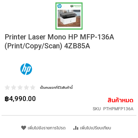
K
e
y
b
o
Printer Laser Mono HP MFP-136A
a
(Print/Copy/Scan) 4ZB85A
r
d
L
a
p
t
เป็นคนแรกที่รีวิวสินค้านี้
o
p
฿4,990.00
สินค้าหมด
M
SKU
PTHPMFP136A
o
u
s
เพิ่มไปยังรายการโปรด
เพิ่มไปเปรียบเทียบ
e