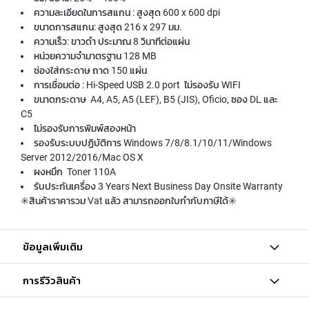
a
ความละเอียดในการสแกน : สูงสุด 600 x 600 dpi
n
ขนาดการสแกน: สูงสุด 216 x 297 มม.
n
ความเร็ว: ขาวดำ ประมาณ 8 วินาทีต่อแผ่น
e
หน่วยความจำมาตรฐาน 128 MB
r
ช่องใส่กระดาษ ถาด 150 แผ่น
การเชื่อมต่อ : Hi-Speed USB 2.0 port ไม่รองรับ WIFI
P
ขนาดกระดาษ A4, A5, A5 (LEF), B5 (JIS), Oficio, ซอง DL และ
r
C5
i
ไม่รองรับการพิมพ์สองหน้า
n
รองรับระบบปฏิบัติการ Windows 7/8/8.1/10/11/Windows
t
Server 2012/2016/Mac OS X
e
ผงหมึก Toner 110A
r
รับประกันเครื่อง 3 Years Next Business Day Onsite Warranty
S
✳️สินค้าราคารวม Vat แล้ว สามารถออกใบกำกับภาษีได้✳️
u
p
p
l
ข้อมูลเพิ่มเติม
y
การรีวิวสินค้า
P
r